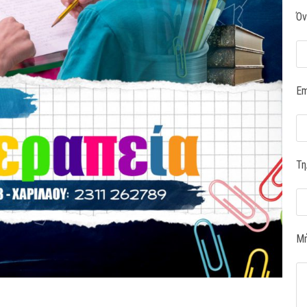
Όν
Em
Τη
Μή