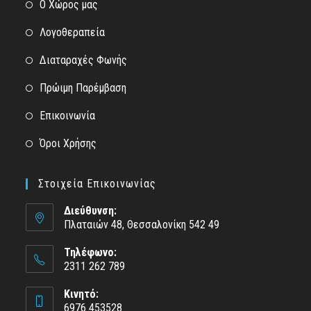
Opens
Ο Χώρος μας
in
Opens
Λογοθεραπεία
a
in
new
Opens
Διαταραχές Φωνής
a
tab
in
new
Opens
Πρώιμη Παρέμβαση
a
tab
in
new
Opens
Επικοινωνία
a
tab
in
new
Opens
Όροι Χρήσης
a
tab
in
new
a
Στοιχεία Επικοινωνίας
tab
new
Διεύθυνση:
tab
Πλαταιών 48, Θεσσαλονίκη 542 49
Τηλέφωνο:
2311 262 789
Κινητό:
6976 453528